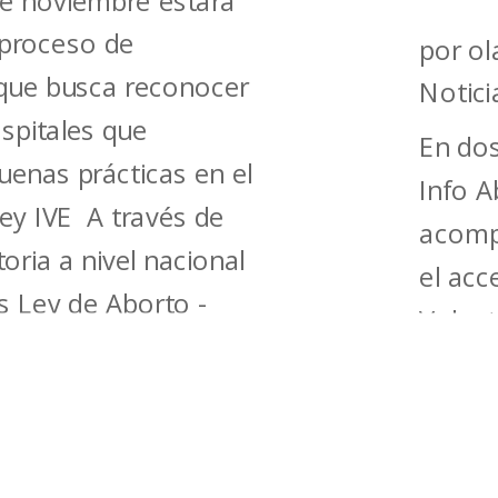
de noviembre estará
 proceso de
por
ol
n que busca reconocer
Notici
spitales que
En dos
uenas prácticas en el
Info A
Ley IVE A través de
acomp
ria a nivel nacional
el acc
 Ley de Aborto -
Volunt
o...
1.472 
de las
ley. C
continu