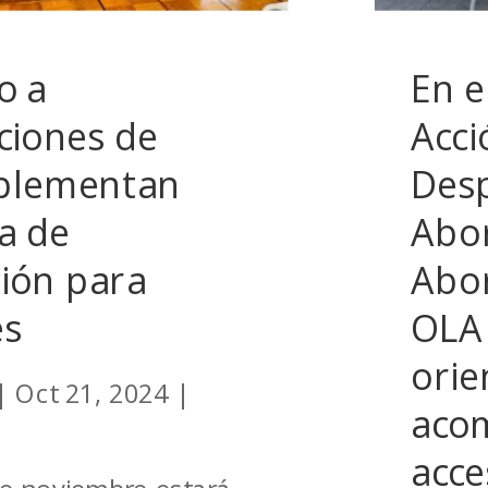
o a
En e
ciones de
Acci
mplementan
Desp
a de
Abor
ción para
Abor
es
OLA
orie
|
Oct 21, 2024
|
aco
acce