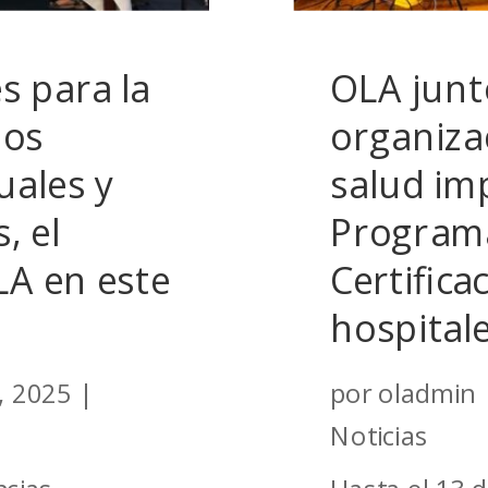
s para la
OLA junt
los
organiza
uales y
salud i
, el
Program
LA en este
Certifica
hospital
, 2025
|
por
oladmin
Noticias