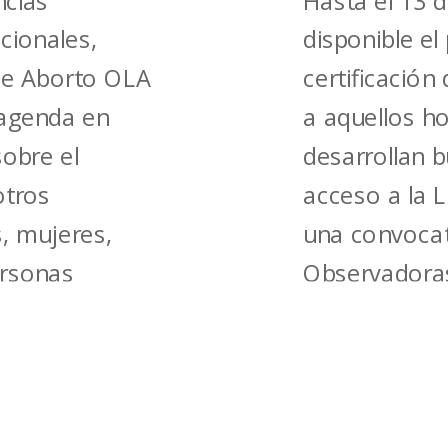
cias
Hasta el 13 
cionales,
disponible el
de Aborto OLA
certificació
 agenda en
a aquellos ho
obre el
desarrollan b
otros
acceso a la 
, mujeres,
una convocato
ersonas
Observadoras
mpre es un
OLA Chile junt