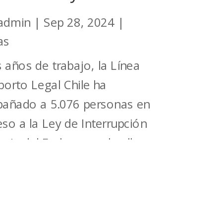
admin
|
Sep 28, 2024
|
as
 años de trabajo, la Línea
borto Legal Chile ha
añado a 5.076 personas en
eso a la Ley de Interrupción
aria del Embarazo, de ellas
se encontraban en alguna
 tres causales que señala la
on 2 años de trabajo
o, la...