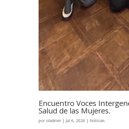
Encuentro Voces Intergener
Salud de las Mujeres.
por
oladmin
|
Jul 6, 2026
|
Noticias