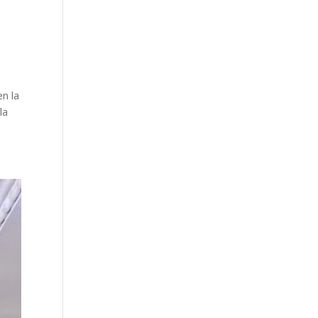
en la
la